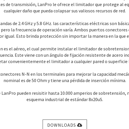
ales de transmisión, LanPro le ofrece el limitador que protege al e
cualquier daño que pueda colapsar sus valiosos recursos de red.
bandas de 2.4 GHz y 5.8 GHz. las características eléctricas son bá
pero la frecuencia de operación varía. Ambos puertos conectores 
r igual. Esto brinda protección sin importar la manera en la que e
es el aéreo, el cual permite instalar el limitador de sobretension
cuencia. Este viene con un ángulo de fijación resistente de acero ino
etar convenientemente el limitador a cualquier pared o superficie l
conectores N-N en los terminales para mejorar la capacidad mecá
nominal es de 50 Ohm y tiene una pérdida de inserción mínima.
 LanPro pueden resisitir hasta 10.000 amperios de sobretensión, 
esquema industrial de estándar 8x20uS.
DOWNLOADS