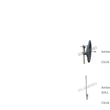
Anten
Click
Ante
GHz.
Click