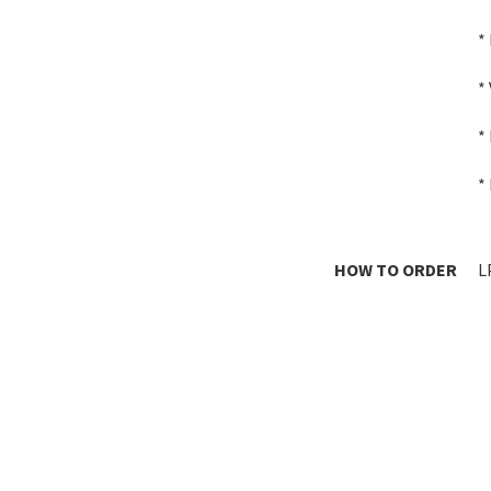
*
*
*
*
HOW TO ORDER
L