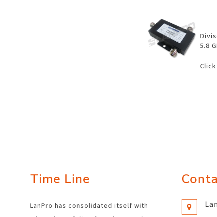
Divi
5.8 G
Click
Time Line
Conta
Lan
LanPro has consolidated itself with